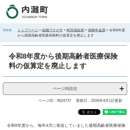
ペ
メ
ー
ニ
ジ
ュ
の
ー
先
を
トップページ
>
組織でさがす
>
町民福祉部
>
保険年金課
>
令和8年度
現在地
頭
飛
から後期高齢者医療保険料の仮算定を廃止します
で
ば
す
し
。
て
令和8年度から後期高齢者医療保険
本
文
料の仮算定を廃止します
へ
ページ内目次
ページID：0024737
更新日：2026年4月1日更新
本
令和8年度から、毎年4月に発送していました後期高齢者医療保険
文