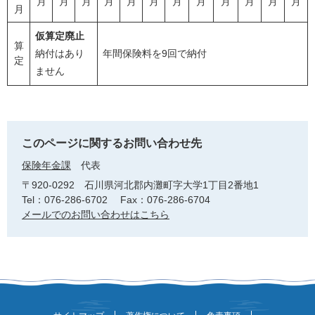
月
月
月
月
月
月
月
月
月
月
月
月
月
仮算定廃止
算
納付はあり
年間保険料を9回で納付
定
ません
このページに関するお問い合わせ先
保険年金課
代表
〒920-0292
石川県河北郡内灘町字大学1丁目2番地1
Tel：076-286-6702
Fax：076-286-6704
メールでのお問い合わせはこちら