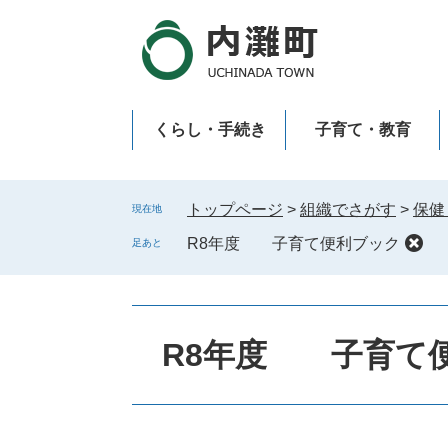
ペ
メ
ー
ニ
ジ
ュ
の
ー
先
を
くらし・手続き
子育て・教育
頭
飛
で
ば
新型コロナウイルス感染症
す
し
。
て
トップページ
>
組織でさがす
>
保健
現在地
本
R8年度 子育て便利ブック
足あと
文
へ
R8年度 子育て