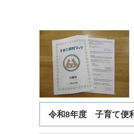
本
文
令和8年度 子育て便