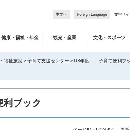
本文へ
Foreign Language
文字サイ
健康・福祉・年金
観光・産業
文化・スポーツ
・福祉施設
>
子育て支援センター
>
R8年度 子育て便利ブ
便利ブック
ページID：0024951
更新