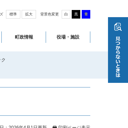
ズ
標準
拡大
背景色変更
白
黒
青
町政情報
役場・施設
ック
日：2026年4月1日更新
印刷ページ表示