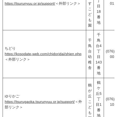
丁
https://tsurunyuu.or.jp/support/
＜外部リンク＞
す
013
目
こ
18
ど
番
も
地
園
千
千
鳥
鳥
台4
ちどり
台
丁
(076)2
https://kosodate-web.com/chidoridai/shien.php
幼
目
003
＜外部リンク＞
稚
143
舎
番
地
鶴
鶴
ケ
が
丘5
ゆりかご
丘
丁
(076)2
https://tsurugaoka.tsurunyuu.or.jp/support/
＜外
こ
目1
103
部リンク＞
ど
番
も
地