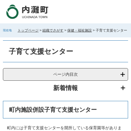
ペ
メ
ー
ニ
ジ
ュ
の
ー
先
を
トップページ
>
組織でさがす
>
保健・福祉施設
>
子育て支援センター
現在地
頭
飛
で
ば
本
す
し
文
子育て支援センター
。
て
本
文
へ
ページ内目次
新着情報
町内施設併設子育て支援センター
町内には子育て支援センターを開所している保育園等がありま