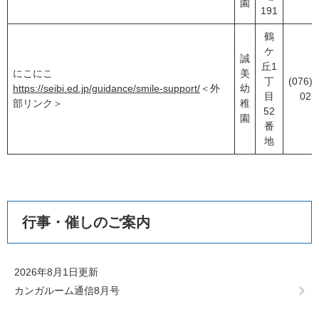
園
191
鶴
ケ
誠
丘1
にこにこ
美
丁
(076)2
https://seibi.ed.jp/guidance/smile-support/
＜外
幼
目
025
部リンク＞
稚
52
園
番
地
行事・催しのご案内
2026年8月1日更新
カンガルーム通信8月号