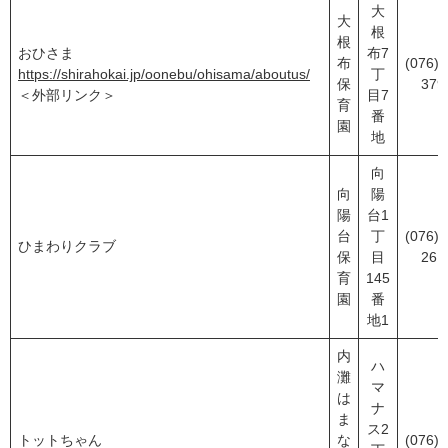
大
大
根
根
おひさま
布7
布
(076)2
https://shirahokai.jp/oonebu/ohisama/aboutus/
丁
保
379
＜外部リンク＞
目7
育
番
園
地
向
向
陽
陽
台1
台
丁
(076)2
ひまわりクラブ
保
目
261
育
145
園
番
地1
内
ハ
灘
マ
は
ナ
ま
ス2
トットちゃん
な
(076)2