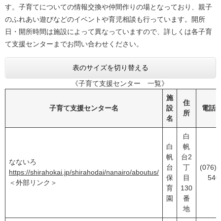
す。子育てについての情報交換や仲間作りの場となっており、親子
のふれあい遊びなどのイベントや育児相談も行っています。開所
日・開所時間は施設によって異なっていますので、詳しくは各子育
て支援センターまでお問い合わせください。
表のサイズを切り替える
《子育て支援センター 一覧》
施
住
子育て支援センター名
設
電話
所
名
白
白
帆
帆
台2
なないろ
台
丁
(076)2
https://shirahokai.jp/shirahodai/nanairo/aboutus/
保
目
540
＜外部リンク＞
育
130
園
番
地