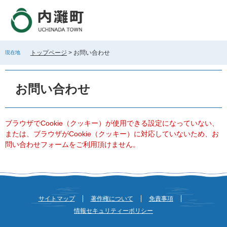
ペ
メ
ー
ニ
ジ
ュ
の
ー
先
を
トップページ
>
お問い合わせ
現在地
頭
飛
で
ば
本
す
し
文
お問い合わせ
。
て
本
文
へ
ブラウザでCookie（クッキー）が使用できる設定になっていない、
または、ブラウザがCookie（クッキー）に対応していないため、お
問い合わせフォームをご利用頂けません。
サイトマップ
著作権について
免責事項
情報セキュリティーポリシー