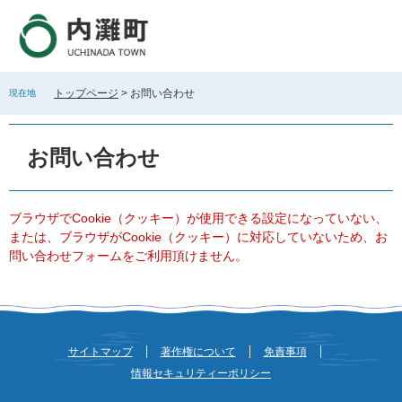
ペ
メ
ー
ニ
ジ
ュ
の
ー
先
を
トップページ
>
お問い合わせ
現在地
頭
飛
で
ば
本
す
し
文
お問い合わせ
。
て
本
文
へ
ブラウザでCookie（クッキー）が使用できる設定になっていない、
または、ブラウザがCookie（クッキー）に対応していないため、お
問い合わせフォームをご利用頂けません。
サイトマップ
著作権について
免責事項
情報セキュリティーポリシー