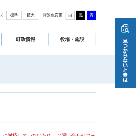
ズ
標準
拡大
背景色変更
白
黒
青
町政情報
役場・施設
キー）に対応していないため、お問い合わせフォ