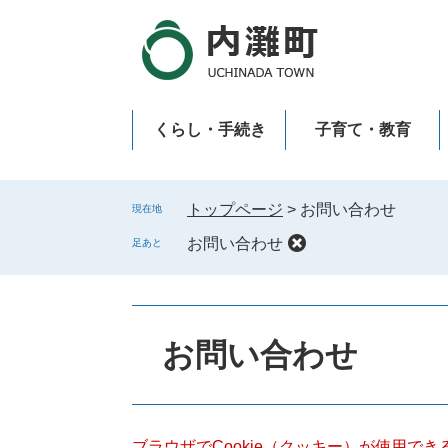
ペ
メ
ー
ニ
ジ
ュ
の
ー
先
を
くらし・手続き
子育て・教育
頭
飛
で
ば
新型コロナウイルス感染症
す
し
。
て
トップページ
>
お問い合わせ
現在地
本
お問い合わせ
足あと
文
へ
本
文
お問い合わせ
ブラウザでCookie（クッキー）が使用で