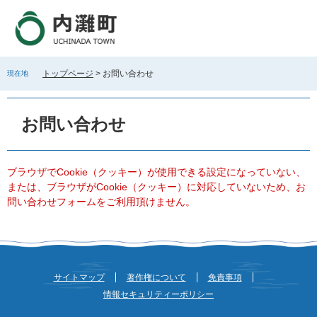
ペ
メ
ー
ニ
ジ
ュ
の
ー
先
を
トップページ
>
お問い合わせ
現在地
頭
飛
で
ば
本
す
し
文
お問い合わせ
。
て
本
文
へ
ブラウザでCookie（クッキー）が使用できる設定になっていない、
または、ブラウザがCookie（クッキー）に対応していないため、お
問い合わせフォームをご利用頂けません。
サイトマップ
著作権について
免責事項
情報セキュリティーポリシー