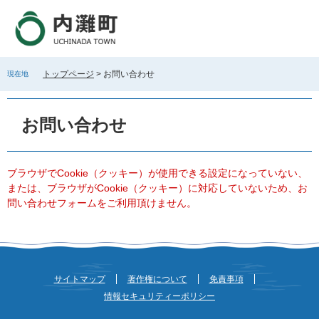
ペ
メ
ー
ニ
ジ
ュ
の
ー
先
を
トップページ
>
お問い合わせ
現在地
頭
飛
で
ば
本
す
し
文
お問い合わせ
。
て
本
文
へ
ブラウザでCookie（クッキー）が使用できる設定になっていない、
または、ブラウザがCookie（クッキー）に対応していないため、お
問い合わせフォームをご利用頂けません。
サイトマップ
著作権について
免責事項
情報セキュリティーポリシー