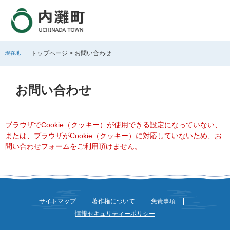
ペ
メ
ー
ニ
ジ
ュ
の
ー
先
を
トップページ
>
お問い合わせ
現在地
頭
飛
で
ば
本
す
し
文
お問い合わせ
。
て
本
文
へ
ブラウザでCookie（クッキー）が使用できる設定になっていない、
または、ブラウザがCookie（クッキー）に対応していないため、お
問い合わせフォームをご利用頂けません。
サイトマップ
著作権について
免責事項
情報セキュリティーポリシー