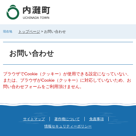
ペ
メ
ー
ニ
ジ
ュ
の
ー
先
を
トップページ
>
お問い合わせ
現在地
頭
飛
で
ば
本
す
し
文
お問い合わせ
。
て
本
文
へ
ブラウザでCookie（クッキー）が使用できる設定になっていない、
または、ブラウザがCookie（クッキー）に対応していないため、お
問い合わせフォームをご利用頂けません。
サイトマップ
著作権について
免責事項
情報セキュリティーポリシー