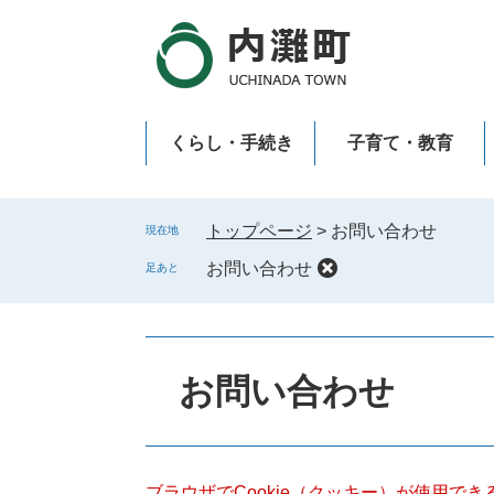
ペ
メ
ー
ニ
ジ
ュ
の
ー
先
を
くらし・手続き
子育て・教育
頭
飛
で
ば
新型コロナウイルス感染症
す
し
。
て
トップページ
>
お問い合わせ
現在地
本
お問い合わせ
足あと
文
へ
本
文
お問い合わせ
ブラウザでCookie（クッキー）が使用で