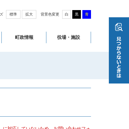
ズ
標準
拡大
背景色変更
白
黒
青
町政情報
役場・施設
キー）に対応していないため、お問い合わせフォ