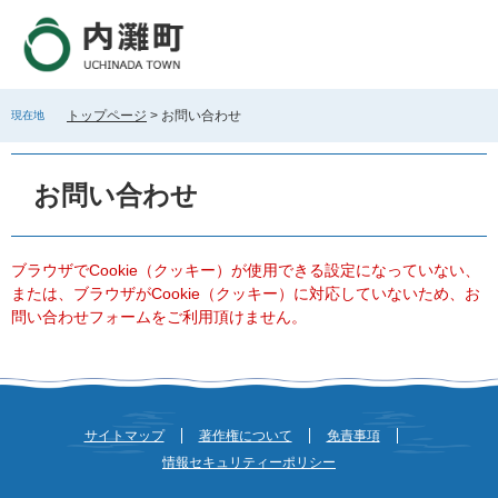
ペ
メ
ー
ニ
ジ
ュ
の
ー
先
を
トップページ
>
お問い合わせ
現在地
頭
飛
で
ば
本
す
し
文
お問い合わせ
。
て
本
文
へ
ブラウザでCookie（クッキー）が使用できる設定になっていない、
または、ブラウザがCookie（クッキー）に対応していないため、お
問い合わせフォームをご利用頂けません。
サイトマップ
著作権について
免責事項
情報セキュリティーポリシー