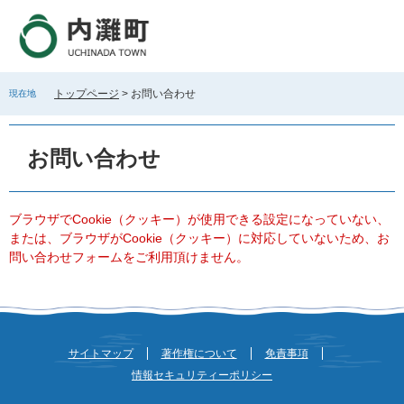
ペ
メ
ー
ニ
ジ
ュ
の
ー
先
を
トップページ
>
お問い合わせ
現在地
頭
飛
で
ば
本
す
し
文
お問い合わせ
。
て
本
文
へ
ブラウザでCookie（クッキー）が使用できる設定になっていない、
または、ブラウザがCookie（クッキー）に対応していないため、お
問い合わせフォームをご利用頂けません。
サイトマップ
著作権について
免責事項
情報セキュリティーポリシー