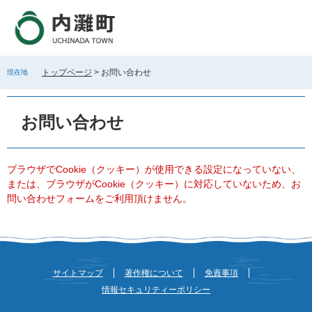
ペ
メ
ー
ニ
ジ
ュ
の
ー
先
を
トップページ
>
お問い合わせ
現在地
頭
飛
で
ば
本
す
し
文
お問い合わせ
。
て
本
文
へ
ブラウザでCookie（クッキー）が使用できる設定になっていない、
または、ブラウザがCookie（クッキー）に対応していないため、お
問い合わせフォームをご利用頂けません。
サイトマップ
著作権について
免責事項
情報セキュリティーポリシー