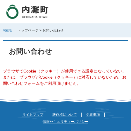
ペ
メ
ー
ニ
ジ
ュ
の
ー
先
を
トップページ
>
お問い合わせ
現在地
頭
飛
で
ば
本
す
し
文
お問い合わせ
。
て
本
文
へ
ブラウザでCookie（クッキー）が使用できる設定になっていない、
または、ブラウザがCookie（クッキー）に対応していないため、お
問い合わせフォームをご利用頂けません。
サイトマップ
著作権について
免責事項
情報セキュリティーポリシー