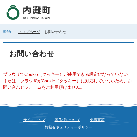
ペ
メ
ー
ニ
ジ
ュ
の
ー
先
を
トップページ
>
お問い合わせ
現在地
頭
飛
で
ば
本
す
し
文
お問い合わせ
。
て
本
文
へ
ブラウザでCookie（クッキー）が使用できる設定になっていない、
または、ブラウザがCookie（クッキー）に対応していないため、お
問い合わせフォームをご利用頂けません。
サイトマップ
著作権について
免責事項
情報セキュリティーポリシー