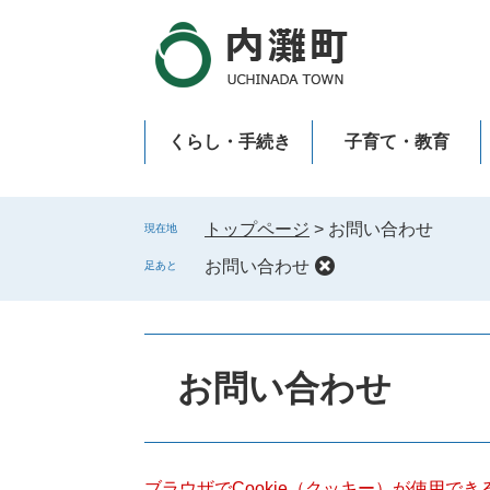
ペ
メ
ー
ニ
ジ
ュ
の
ー
先
を
くらし・手続き
子育て・教育
頭
飛
で
ば
新型コロナウイルス感染症
す
し
。
て
トップページ
>
お問い合わせ
現在地
本
お問い合わせ
足あと
文
へ
本
文
お問い合わせ
ブラウザでCookie（クッキー）が使用で