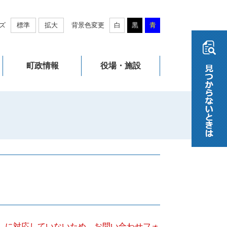
ズ
標準
拡大
背景色変更
白
黒
青
町政情報
役場・施設
キー）に対応していないため、お問い合わせフォ