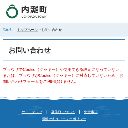
ペ
メ
ー
ニ
ジ
ュ
の
ー
先
を
トップページ
>
お問い合わせ
現在地
頭
飛
で
ば
本
す
し
文
お問い合わせ
。
て
本
文
へ
ブラウザでCookie（クッキー）が使用できる設定になっていない、
または、ブラウザがCookie（クッキー）に対応していないため、お
問い合わせフォームをご利用頂けません。
サイトマップ
著作権について
免責事項
情報セキュリティーポリシー