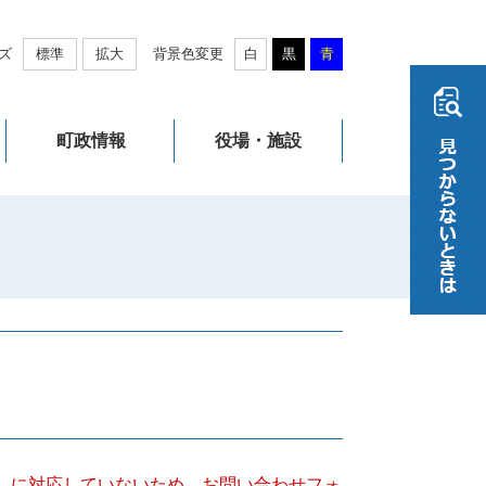
ズ
標準
拡大
背景色変更
白
黒
青
町政情報
役場・施設
キー）に対応していないため、お問い合わせフォ