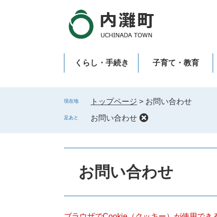
ペ
メ
ー
ニ
ジ
ュ
の
ー
先
を
くらし・手続き
子育て・教育
頭
飛
で
ば
新型コロナウイルス感染症
す
し
。
て
トップページ
>
お問い合わせ
現在地
本
お問い合わせ
足あと
文
へ
本
文
お問い合わせ
ブラウザでCookie（クッキー）が使用で