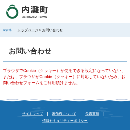
ペ
メ
ー
ニ
ジ
ュ
の
ー
先
を
トップページ
>
お問い合わせ
現在地
頭
飛
で
ば
本
す
し
文
お問い合わせ
。
て
本
文
へ
ブラウザでCookie（クッキー）が使用できる設定になっていない、
または、ブラウザがCookie（クッキー）に対応していないため、お
問い合わせフォームをご利用頂けません。
サイトマップ
著作権について
免責事項
情報セキュリティーポリシー