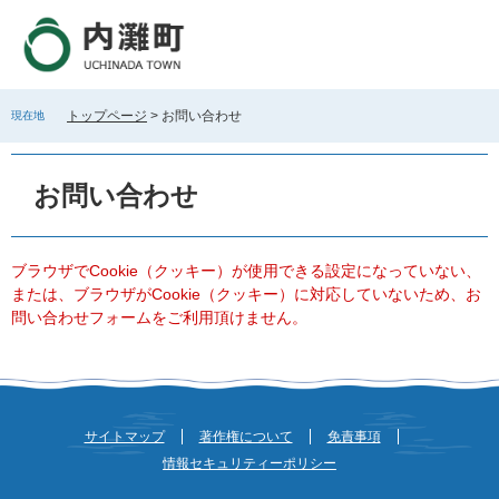
ペ
メ
ー
ニ
ジ
ュ
の
ー
先
を
トップページ
>
お問い合わせ
現在地
頭
飛
で
ば
本
す
し
文
お問い合わせ
。
て
本
文
へ
ブラウザでCookie（クッキー）が使用できる設定になっていない、
または、ブラウザがCookie（クッキー）に対応していないため、お
問い合わせフォームをご利用頂けません。
サイトマップ
著作権について
免責事項
情報セキュリティーポリシー