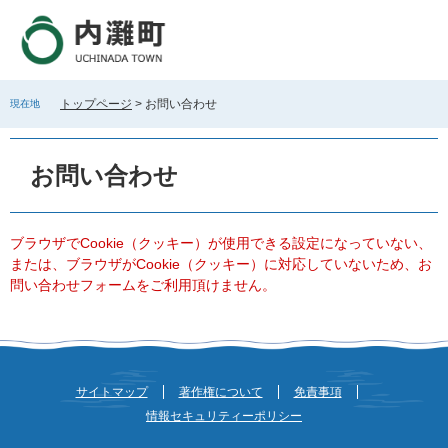
ペ
メ
ー
ニ
ジ
ュ
の
ー
先
を
トップページ
>
お問い合わせ
現在地
頭
飛
で
ば
本
す
し
文
お問い合わせ
。
て
本
文
へ
ブラウザでCookie（クッキー）が使用できる設定になっていない、
または、ブラウザがCookie（クッキー）に対応していないため、お
問い合わせフォームをご利用頂けません。
サイトマップ
著作権について
免責事項
情報セキュリティーポリシー