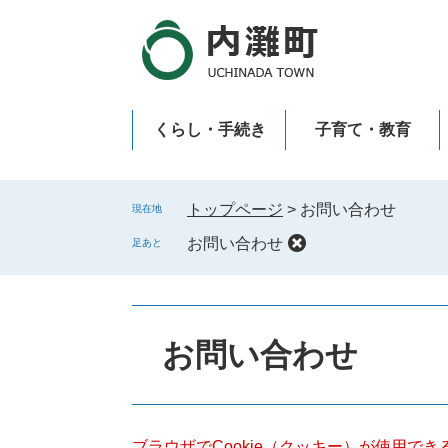
ペ
メ
ー
ニ
ジ
ュ
の
ー
先
を
くらし・手続き
子育て・教育
頭
飛
で
ば
新型コロナウイルス感染症
す
し
。
て
トップページ
>
お問い合わせ
現在地
本
お問い合わせ
足あと
文
へ
本
文
お問い合わせ
ブラウザでCookie（クッキー）が使用で