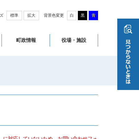
ズ
標準
拡大
背景色変更
白
黒
青
町政情報
役場・施設
キー）に対応していないため、お問い合わせフォ