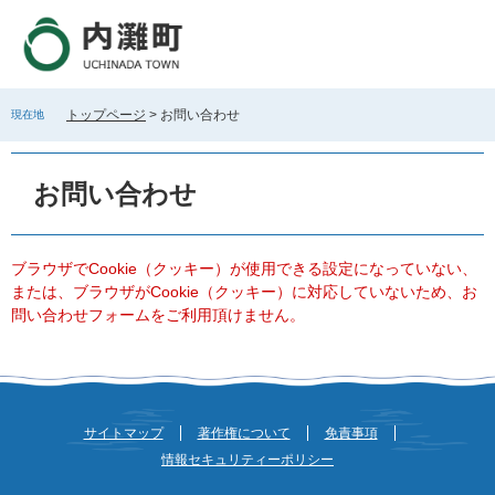
ペ
メ
ー
ニ
ジ
ュ
の
ー
先
を
トップページ
>
お問い合わせ
現在地
頭
飛
で
ば
本
す
し
文
お問い合わせ
。
て
本
文
へ
ブラウザでCookie（クッキー）が使用できる設定になっていない、
または、ブラウザがCookie（クッキー）に対応していないため、お
問い合わせフォームをご利用頂けません。
サイトマップ
著作権について
免責事項
情報セキュリティーポリシー