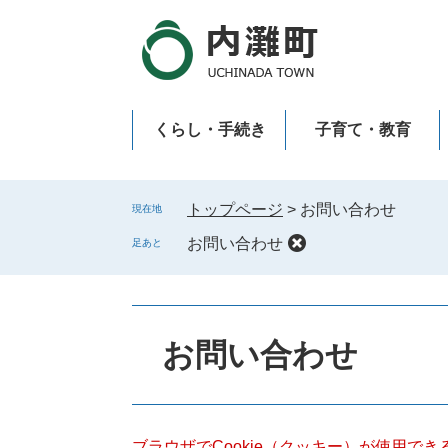
ペ
メ
ー
ニ
ジ
ュ
の
ー
先
を
くらし・手続き
子育て・教育
頭
飛
で
ば
新型コロナウイルス感染症
す
し
。
て
トップページ
>
お問い合わせ
現在地
本
お問い合わせ
足あと
文
へ
本
文
お問い合わせ
ブラウザでCookie（クッキー）が使用で