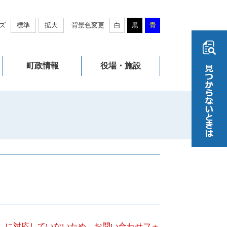
ズ
標準
拡大
背景色変更
白
黒
青
町政情報
役場・施設
キー）に対応していないため、お問い合わせフォ