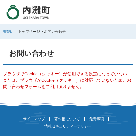
ペ
メ
ー
ニ
ジ
ュ
の
ー
先
を
トップページ
>
お問い合わせ
現在地
頭
飛
で
ば
本
す
し
文
お問い合わせ
。
て
本
文
へ
ブラウザでCookie（クッキー）が使用できる設定になっていない、
または、ブラウザがCookie（クッキー）に対応していないため、お
問い合わせフォームをご利用頂けません。
サイトマップ
著作権について
免責事項
情報セキュリティーポリシー