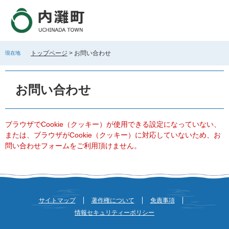
ペ
メ
ー
ニ
ジ
ュ
の
ー
先
を
トップページ
>
お問い合わせ
現在地
頭
飛
で
ば
本
す
し
文
お問い合わせ
。
て
本
文
へ
ブラウザでCookie（クッキー）が使用できる設定になっていない、
または、ブラウザがCookie（クッキー）に対応していないため、お
問い合わせフォームをご利用頂けません。
サイトマップ
著作権について
免責事項
情報セキュリティーポリシー