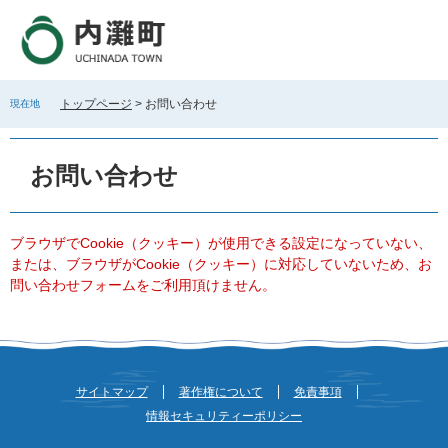
ペ
メ
ー
ニ
ジ
ュ
の
ー
先
を
トップページ
>
お問い合わせ
現在地
頭
飛
で
ば
本
す
し
文
お問い合わせ
。
て
本
文
へ
ブラウザでCookie（クッキー）が使用できる設定になっていない、
または、ブラウザがCookie（クッキー）に対応していないため、お
問い合わせフォームをご利用頂けません。
サイトマップ
著作権について
免責事項
情報セキュリティーポリシー