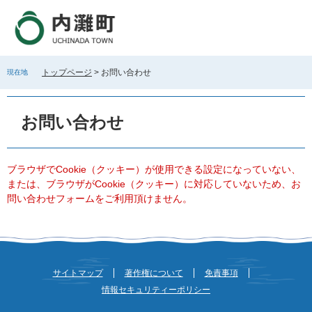
ペ
メ
ー
ニ
ジ
ュ
の
ー
先
を
トップページ
>
お問い合わせ
現在地
頭
飛
で
ば
本
す
し
文
お問い合わせ
。
て
本
文
へ
ブラウザでCookie（クッキー）が使用できる設定になっていない、
または、ブラウザがCookie（クッキー）に対応していないため、お
問い合わせフォームをご利用頂けません。
サイトマップ
著作権について
免責事項
情報セキュリティーポリシー