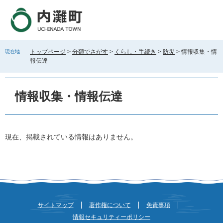
ペ
メ
ー
ニ
ジ
ュ
の
ー
先
を
トップページ
>
分類でさがす
>
くらし・手続き
>
防災
>
情報収集・情
現在地
頭
飛
報伝達
で
ば
す
し
。
て
情報収集・情報伝達
本
文
へ
本
現在、掲載されている情報はありません。
文
サイトマップ
著作権について
免責事項
情報セキュリティーポリシー