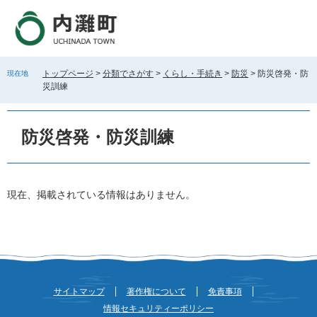
ペ
メ
ー
ニ
ジ
ュ
の
ー
先
を
トップページ
>
分類でさがす
>
くらし・手続き
>
防災
>
防災啓発・防
現在地
頭
飛
災訓練
で
ば
す
し
。
て
防災啓発・防災訓練
本
文
へ
本
現在、掲載されている情報はありません。
文
サイトマップ
著作権について
免責事項
情報セキュリティーポリシー