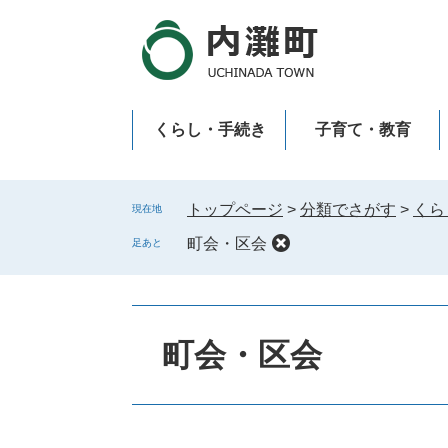
ペ
メ
ー
ニ
ジ
ュ
の
ー
先
を
くらし・手続き
子育て・教育
頭
飛
で
ば
新型コロナウイルス感染症
す
し
。
て
トップページ
>
分類でさがす
>
くら
現在地
本
町会・区会
足あと
文
へ
町会・区会