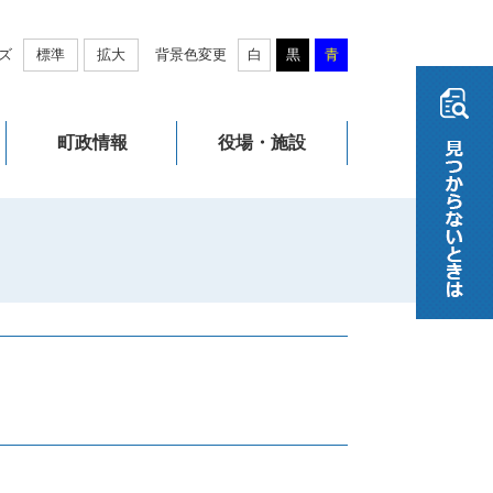
ズ
標準
拡大
背景色変更
白
黒
青
町政情報
役場・施設