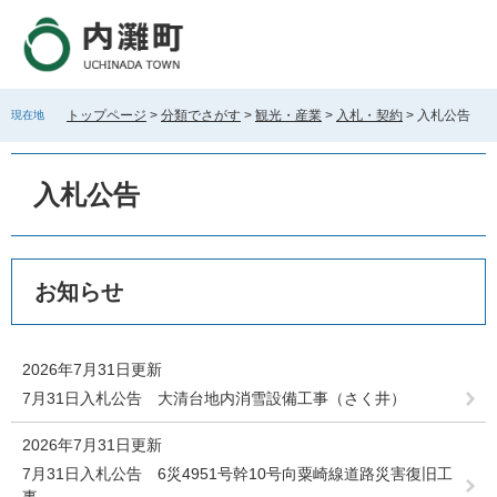
ペ
メ
ー
ニ
ジ
ュ
の
ー
先
を
トップページ
>
分類でさがす
>
観光・産業
>
入札・契約
>
入札公告
現在地
頭
飛
で
ば
す
し
入札公告
。
て
本
文
へ
本
お知らせ
文
2026年7月31日更新
7月31日入札公告 大清台地内消雪設備工事（さく井）
2026年7月31日更新
7月31日入札公告 6災4951号幹10号向粟崎線道路災害復旧工