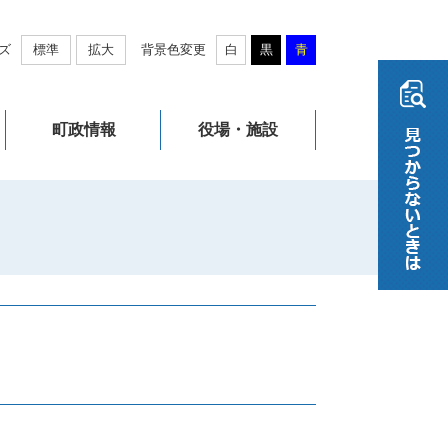
ズ
標準
拡大
背景色変更
白
黒
青
町政情報
役場・施設