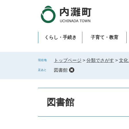
ペ
メ
ー
ニ
ジ
ュ
の
ー
先
を
くらし・手続き
子育て・教育
頭
飛
で
ば
新型コロナウイルス感染症
す
し
。
て
トップページ
>
分類でさがす
>
文化
現在地
本
図書館
足あと
文
へ
図書館