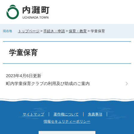
ペ
メ
ー
ニ
ジ
ュ
の
ー
先
を
トップページ
>
手続き・申請
>
保育・教育
>
学童保育
現在地
頭
飛
で
ば
本
す
し
文
学童保育
。
て
本
文
へ
2023年4月6日更新
町内学童保育クラブの利用及び助成のご案内
サイトマップ
著作権について
免責事項
情報セキュリティーポリシー