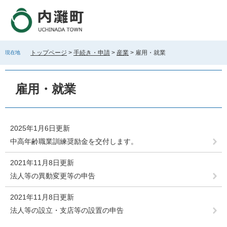
ペ
メ
ー
ニ
ジ
ュ
の
ー
先
を
トップページ
>
手続き・申請
>
産業
>
雇用・就業
現在地
頭
飛
で
ば
本
す
し
文
雇用・就業
。
て
本
文
へ
2025年1月6日更新
中高年齢職業訓練奨励金を交付します。
2021年11月8日更新
法人等の異動変更等の申告
2021年11月8日更新
法人等の設立・支店等の設置の申告