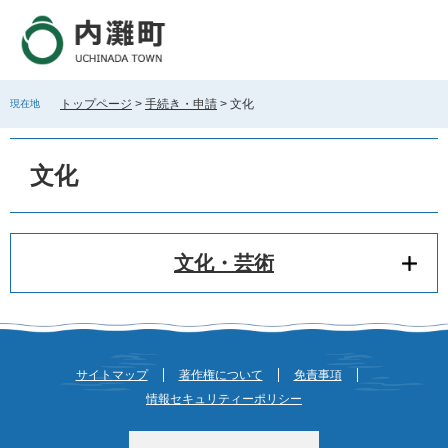
ペ
メ
ー
ニ
ジ
ュ
の
ー
先
を
トップページ
>
手続き・申請
>
文化
現在地
頭
飛
で
ば
本
す
し
文
文化
。
て
本
文
へ
文化・芸術
サイトマップ
著作権について
免責事項
情報セキュリティーポリシー