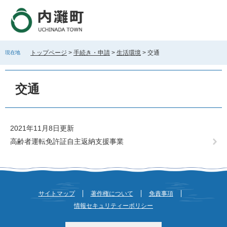
ペ
メ
ー
ニ
ジ
ュ
の
ー
先
を
トップページ
>
手続き・申請
>
生活環境
>
交通
現在地
頭
飛
で
ば
本
す
し
文
交通
。
て
本
文
へ
2021年11月8日更新
高齢者運転免許証自主返納支援事業
サイトマップ
著作権について
免責事項
情報セキュリティーポリシー