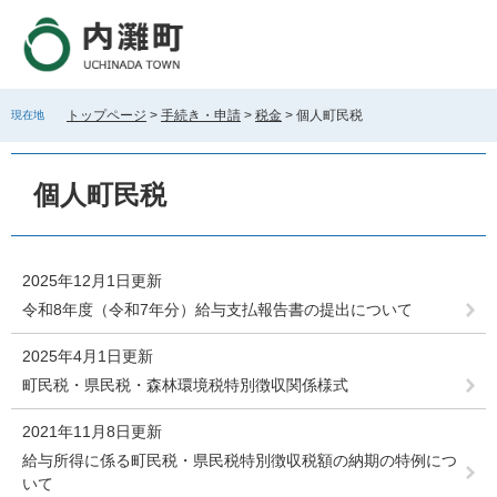
ペ
メ
ー
ニ
ジ
ュ
の
ー
先
を
トップページ
>
手続き・申請
>
税金
>
個人町民税
現在地
頭
飛
で
ば
本
す
し
文
個人町民税
。
て
本
文
へ
2025年12月1日更新
令和8年度（令和7年分）給与支払報告書の提出について
2025年4月1日更新
町民税・県民税・森林環境税特別徴収関係様式
2021年11月8日更新
給与所得に係る町民税・県民税特別徴収税額の納期の特例につ
いて