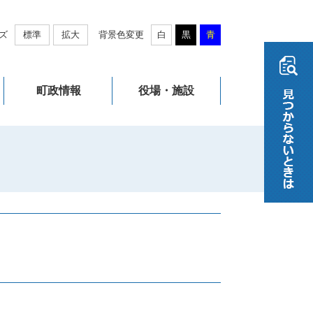
ズ
標準
拡大
背景色変更
白
黒
青
町政情報
役場・施設