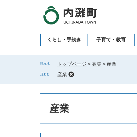
ペ
メ
ー
ニ
ジ
ュ
の
ー
先
を
くらし・手続き
子育て・教育
頭
飛
で
ば
新型コロナウイルス感染症
す
し
。
て
トップページ
>
募集
>
産業
現在地
本
産業
足あと
文
へ
本
文
産業