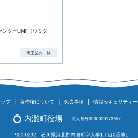
ンターUMI⁺（ウミダ
商工業の一覧
マップ
著作権について
免責事項
情報セキュリティー
内灘町役場
法人番号3000020173657
〒920-0292 石川県河北郡内灘町字大学1丁目2番地1