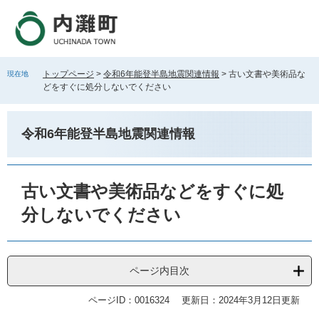
ペ
メ
ー
ニ
ジ
ュ
の
ー
先
を
トップページ
>
令和6年能登半島地震関連情報
>
古い文書や美術品な
現在地
頭
飛
どをすぐに処分しないでください
で
ば
す
し
。
て
令和6年能登半島地震関連情報
本
文
へ
本
文
古い文書や美術品などをすぐに処
分しないでください
ページ内目次
ページID：0016324
更新日：2024年3月12日更新