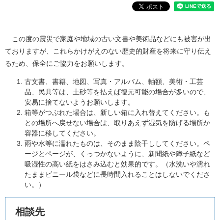
この度の震災で家庭や地域の古い文書や美術品などにも被害が出
ておりますが、これらかけがえのない歴史的財産を将来に守り伝え
るため、保全にご協力をお願いします。
古文書、書籍、地図、写真・アルバム、軸額、美術・工芸
品、民具等は、土砂等を払えば復元可能の場合が多いので、
安易に捨てないようお願いします。
箱等がつぶれた場合は、新しい箱に入れ替えてください。も
との場所へ戻せない場合は、取りあえず湿気を防げる場所か
容器に移してください。
雨や水等に濡れたものは、そのまま陰干ししてください。ペ
ージとページが、くっつかないように、新聞紙や障子紙など
吸湿性の高い紙をはさみ込むと効果的です。（水洗いや濡れ
たままビニール袋などに長時間入れることはしないでくださ
い。）
相談先