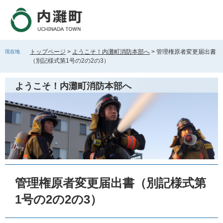
ペ
メ
ー
ニ
ジ
ュ
の
ー
先
を
トップページ
>
ようこそ！内灘町消防本部へ
>
管理権原者変更届出書
現在地
頭
飛
（別記様式第1号の2の2の3）
で
ば
す
し
ようこそ！内灘町消防本部へ
。
て
本
文
へ
本
文
管理権原者変更届出書（別記様式第
1号の2の2の3）