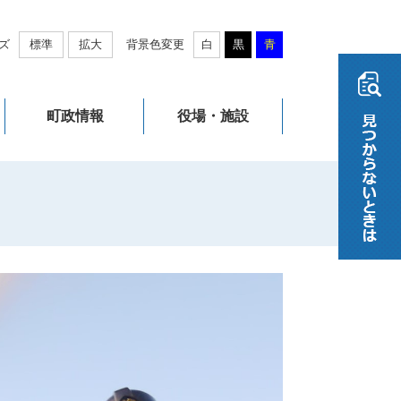
ズ
標準
拡大
背景色変更
白
黒
青
町政情報
役場・施設