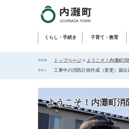
ペ
メ
ー
ニ
ジ
ュ
の
ー
先
を
くらし・手続き
子育て・教育
頭
飛
で
ば
新型コロナウイルス感染症
す
し
。
て
トップページ
>
ようこそ！内灘町消
現在地
本
工事中の消防計画作成（変更）届出
足あと
文
へ
ようこそ！内灘町消