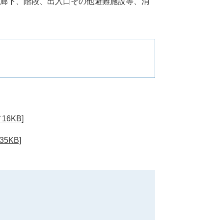
廊下、階段、出入口その他避難施設等、消
6KB]
5KB]