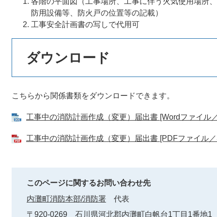
各階の平面図（工事場所、工事に伴う火気使用場所、
防用設備等、防火戸の位置等の記載）
工事安全計画書の写しで代用可
ダウンロード
こちらから関係書類をダウンロードできます。
工事中の消防計画作成（変更）届出書 [Wordファイル／1
工事中の消防計画作成（変更）届出書 [PDFファイル／3
このページに関するお問い合わせ先
内灘町消防本部/消防署
代表
〒920-0269
石川県河北郡内灘町白帆台1丁目1番地1