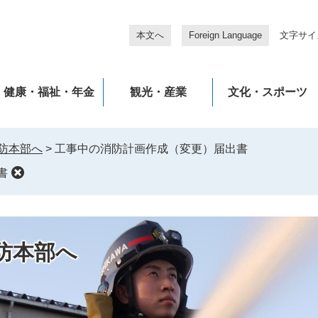
本文へ
Foreign Language
文字サイ
健康・福祉・年金
観光・産業
文化・スポーツ
防本部へ
>
工事中の消防計画作成（変更）届出書
書
防本部へ