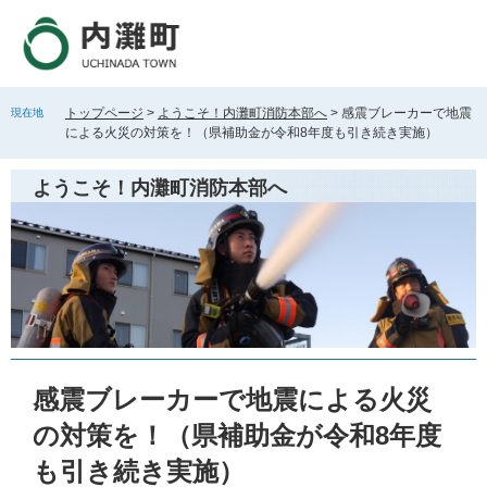
ペ
メ
ー
ニ
ジ
ュ
の
ー
先
を
トップページ
>
ようこそ！内灘町消防本部へ
>
感震ブレーカーで地震
現在地
頭
飛
による火災の対策を！（県補助金が令和8年度も引き続き実施）
で
ば
す
し
ようこそ！内灘町消防本部へ
。
て
本
文
へ
本
文
感震ブレーカーで地震による火災
の対策を！（県補助金が令和8年度
も引き続き実施）