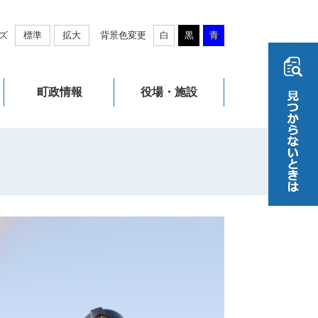
ズ
標準
拡大
背景色変更
白
黒
青
町政情報
役場・施設