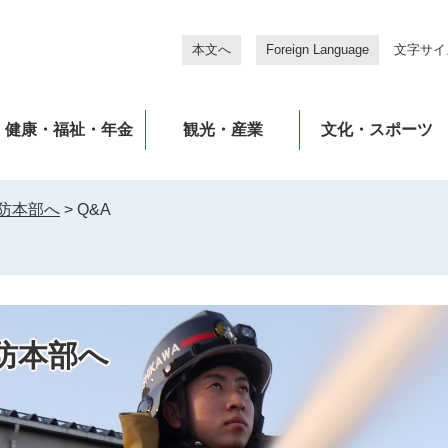
本文へ
Foreign Language
文字サイ
健康・福祉・年金
観光・産業
文化・スポーツ
防本部へ
>
Q&A
防本部へ