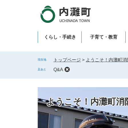
ペ
メ
ー
ニ
ジ
ュ
の
ー
先
を
くらし・手続き
子育て・教育
頭
飛
で
ば
新型コロナウイルス感染症
す
し
。
て
トップページ
>
ようこそ！内灘町消
現在地
本
Q&A
足あと
文
へ
ようこそ！内灘町消