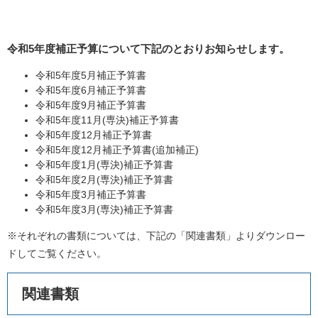
令和5年度補正予算について下記のとおりお知らせします。
令和5年度5月補正予算書
令和5年度6月補正予算書
令和5年度9月補正予算書
令和5年度11月(専決)補正予算書
令和5年度12月補正予算書
令和5年度12月補正予算書(追加補正)
令和5年度1月(専決)補正予算書
令和5年度2月(専決)補正予算書
令和5年度3月補正予算書
令和5年度3月(専決)補正予算書
※それぞれの書類については、下記の「関連書類」よりダウンロー
ドしてご覧ください。
関連書類