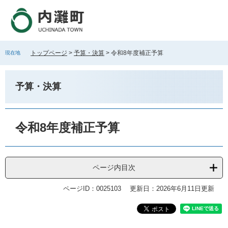
ペ
メ
ー
ニ
ジ
ュ
の
ー
先
を
トップページ
>
予算・決算
>
令和8年度補正予算
現在地
頭
飛
で
ば
す
し
予算・決算
。
て
本
文
本
へ
文
令和8年度補正予算
ページ内目次
ページID：0025103
更新日：2026年6月11日更新