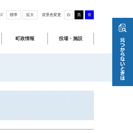
ズ
標準
拡大
背景色変更
白
黒
青
町政情報
役場・施設