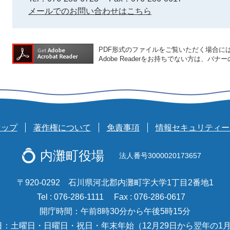
メールでのお問い合わせはこちら
PDF形式のファイルをご覧いただく場合には、A
Adobe Readerをお持ちでない方は、
マップ
著作権について
免責事項
情報セキュリティー
内灘町役場
法人番号3000020173657
〒920-0292 石川県河北郡内灘町字大学1丁目2番地1
Tel : 076-286-1111
Fax : 076-286-0617
開庁時間：午前8時30分から午後5時15分
日：土曜日・日曜日・祝日・年末年始（12月29日から翌年の1月