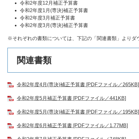
令和2年度12月補正予算書
令和2年度1月(専決)補正予算書
令和2年度3月補正予算書
令和2年度3月(専決)補正予算書
※それぞれの書類については、下記の「関連書類」よりダ
関連書類
令和2年度4月(専決)補正予算書 [PDFファイル／265KB]
令和2年度5月補正予算書 [PDFファイル／441KB]
令和2年度5月(専決)補正予算書 [PDFファイル／195KB]
令和2年度6月補正予算書 [PDFファイル／1.77MB]