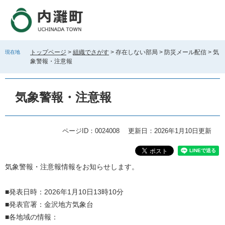
ペ
メ
ー
ニ
ジ
ュ
の
ー
先
を
トップページ
>
組織でさがす
>
存在しない部局
>
防災メール配信
>
気
現在地
頭
飛
象警報・注意報
で
ば
す
し
。
て
気象警報・注意報
本
文
へ
ページID：0024008
更新日：2026年1月10日更新
本
気象警報・注意報情報をお知らせします。
文
■発表日時：2026年1月10日13時10分
■発表官署：金沢地方気象台
■各地域の情報：