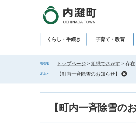
ペ
メ
ー
ニ
ジ
ュ
の
ー
先
を
くらし・手続き
子育て・教育
頭
飛
で
ば
新型コロナウイルス感染症
す
し
。
て
トップページ
>
組織でさがす
>
存在
現在地
本
【町内一斉除雪のお知らせ】
足あと
文
へ
【町内一斉除雪の