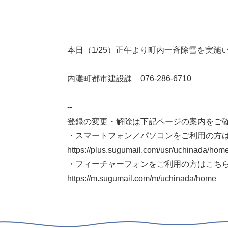
本
本日（1/25）正午より町内一斉除雪を実施
文
内灘町都市建設課 076-286-6710
--
登録の変更・解除は下記ページの案内をご
・スマートフォン／パソコンをご利用の方
https://plus.sugumail.com/usr/uchinada/hom
・フィーチャーフォンをご利用の方はこち
https://m.sugumail.com/m/uchinada/home