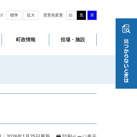
ズ
標準
拡大
背景色変更
白
黒
青
町政情報
役場・施設
：2026年1月25日更新
印刷ページ表示